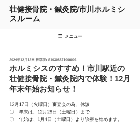
コ
壮健接骨院・鍼灸院/市川ホルミシ
ン
スルーム
テ
ン
ツ
メニュー
へ
ス
キ
投
2024年12月12日
投稿者:
S10308371000001
ッ
稿
ホルミシスのすすめ！市川駅近の
プ
日:
壮健接骨院・鍼灸院内で体験！12月
年末年始お知らせ！
12月17日（火曜日）審査会の為、休診
〇 年末は、12月28日（土曜日）まで
〇 年始は、1月4日（土曜日）より診療を始めます。