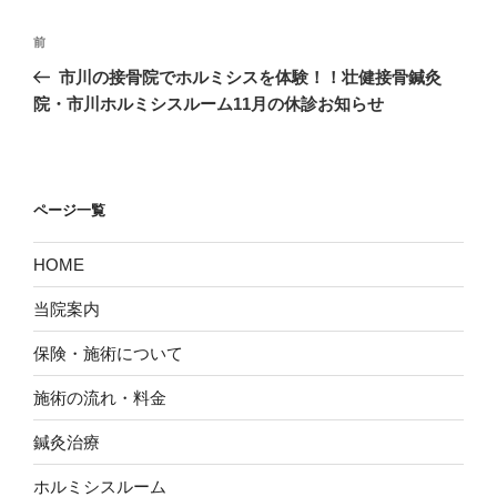
投
過
前
稿
去
市川の接骨院でホルミシスを体験！！壮健接骨鍼灸
ナ
の
院・市川ホルミシスルーム11月の休診お知らせ
ビ
投
稿
ゲ
ー
ページ一覧
シ
ョ
HOME
ン
当院案内
保険・施術について
施術の流れ・料金
鍼灸治療
ホルミシスルーム